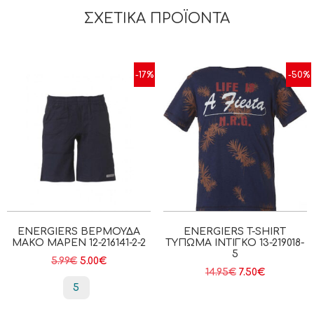
ΣΧΕΤΙΚΆ ΠΡΟΪΌΝΤΑ
-17%
-50%
ENERGIERS ΒΕΡΜΟΎΔΑ
ENERGIERS T-SHIRT
ΜΑΚΌ ΜΑΡΕΝ 12-216141-2-2
ΤΎΠΩΜΑ ΙΝΤΙΓΚΟ 13-219018-
5
5.99
€
5.00
€
14.95
€
7.50
€
5